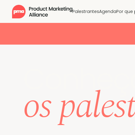
Palestrantes
Agenda
Por que 
Conheç
os pales