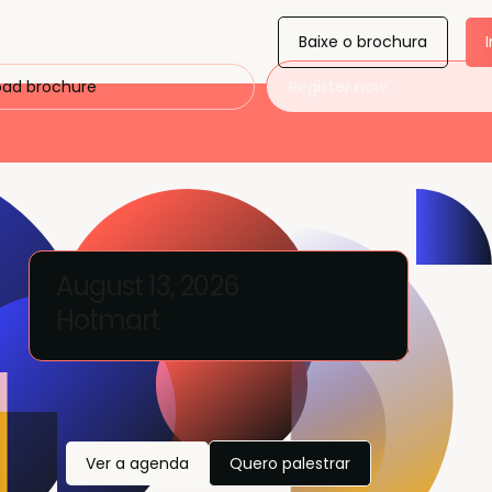
Baixe o brochura
ad brochure
Register now
August 13, 2026
Hotmart
Ver a agenda
Quero palestrar