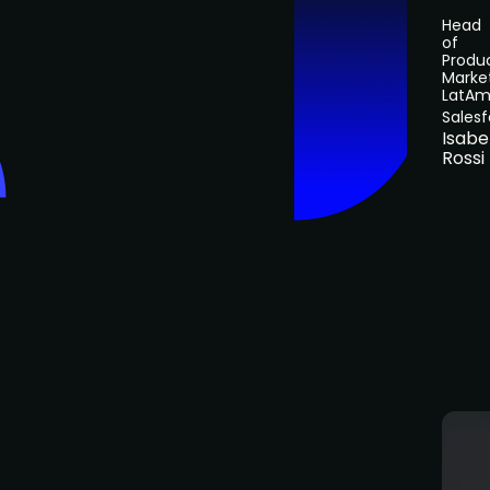
Head
of
Produ
Marke
LatA
Sales
Isabe
Rossi