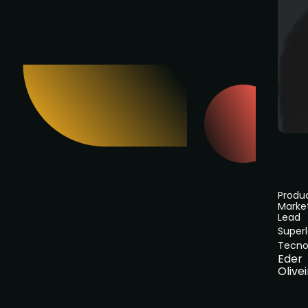
Produ
Marke
Lead
Super
Tecno
Eder
Olive