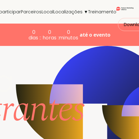
participar
Parceiros
Local
Localizações ▼
Treinamento
Downlo
0
0
0
até o evento
dias :
: horas :
minutos
a
trantes