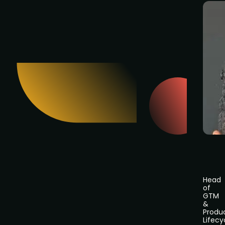
Head
of
GTM
&
Produ
Lifecy