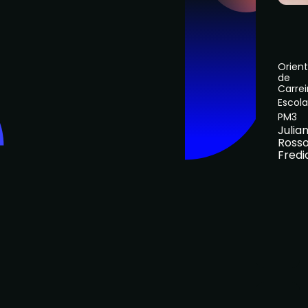
Orien
de
Carrei
Escola
PM3
Julia
Ross
Fredi