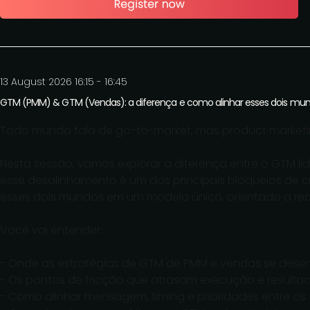
13 August 2026 16:15 - 16:45
GTM (PMM) & GTM (Vendas): a diferença e como alinhar esses dois mun
Todo mundo fala de go-to-market, mas product market
Nesta sessão, vamos explorar a diferença entre o GTM l
esse desalinhamento é um dos principais bloqueios de c
esses dois mundos em um modelo único, orientado a rec
Você vai entender:
- Onde as estratégias de GTM de PMM e vendas se des
- Os pontos de fricção que atrasam execução e resulta
- Como alinhar mensagem, timing e prioridades entre os 