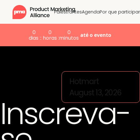
Palestrantes
Agenda
Por que participar
0
0
0
até o evento
dias :
: horas :
minutos
Hotmart
August 13, 2026
Inscreva-
se