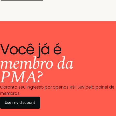
Você já é
membro da
PMA?
Garanta seu ingresso por apenas
pelo painel de
R$1,599
membros.
Use my discount