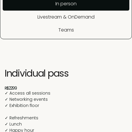
In person
Livestream & OnDemand
Teams
Individual pass
R$2299
✓ Access all sessions
✓ Networking events
✓ Exhibition floor
✓ Refreshments
✓ Lunch
✓ Happy hour