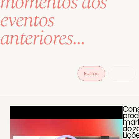
momentos dos
eventos
anteriores...
Button
Button
Cons
prod
mark
do ze
Liçõ