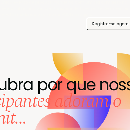
 único evento de product marketing com um dia completo na
mérica Latina, e a sua oportunidade de fazer parte de movimen
ue está moldando o futuro do PMM na região.
Registre-se agora
ubra por que nos
cipantes adoram o
t...