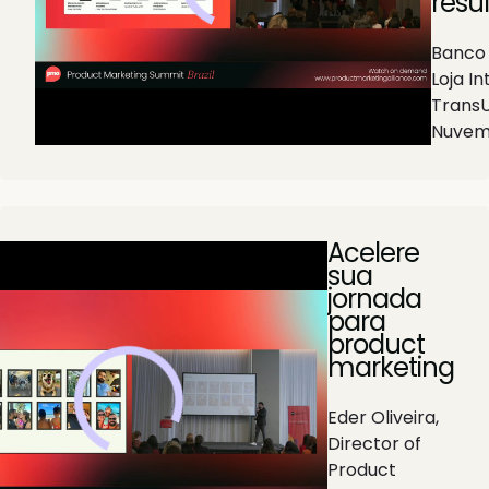
resu
Banco 
Loja I
TransU
Nuvem
Acelere
sua
jornada
para
product
marketing
Eder Oliveira,
Director of
Product