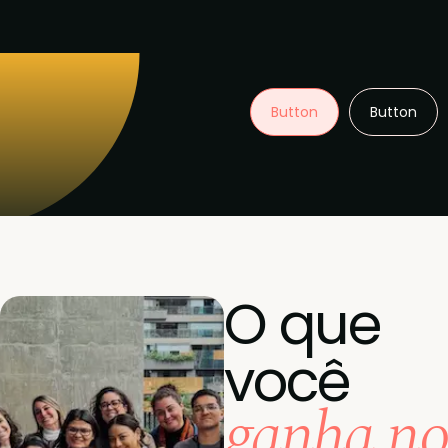
Button
Button
O que
você
ganha no