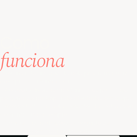
Como
funciona
- Seu instrutor
irá guiá-lo pelo programa, utilizan
exemplos do mundo real.
- Aproveite
diversas oportunidades para fazer
perguntas e participar de atividades em grupo.
- Acesse todas as aulas e conteúdos extras sob
demanda, para sempre.
- Conclua as avaliações e conquiste sua
certificação em Product Marketing.