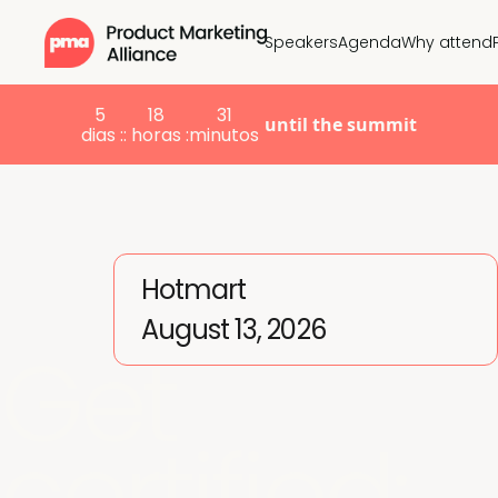
Speakers
Agenda
Why attend
5
18
31
until the summit
dias :
: horas :
minutos
Hotmart
August 13, 2026
Get
certified: